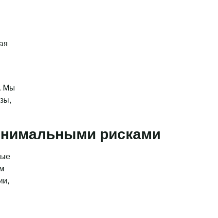
ая
. Мы
зы,
минимальными рисками
ные
ым
ии,