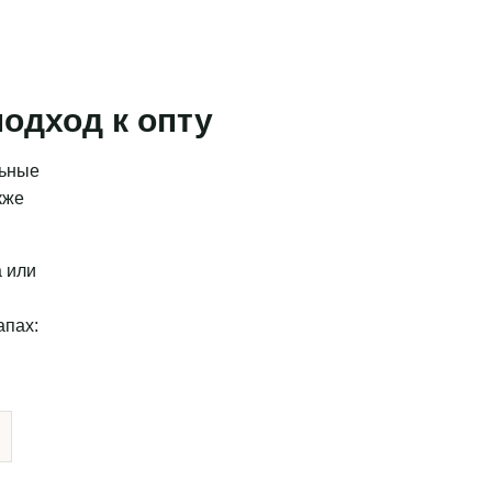
одход к опту
льные
кже
а или
апах: