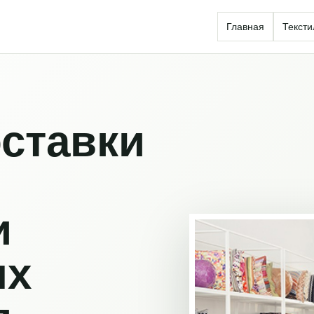
Главная
Тексти
ставки
и
ых