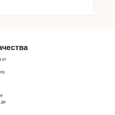
ачества
 от
что
ые
 до