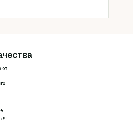
ачества
 от
что
ые
 до