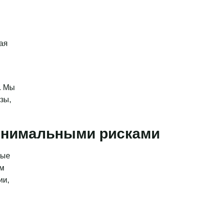
ая
. Мы
зы,
минимальными рисками
ные
ым
ии,