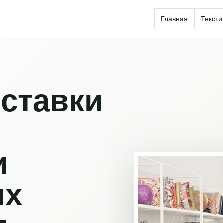
Главная
Тексти
ставки
и
ых