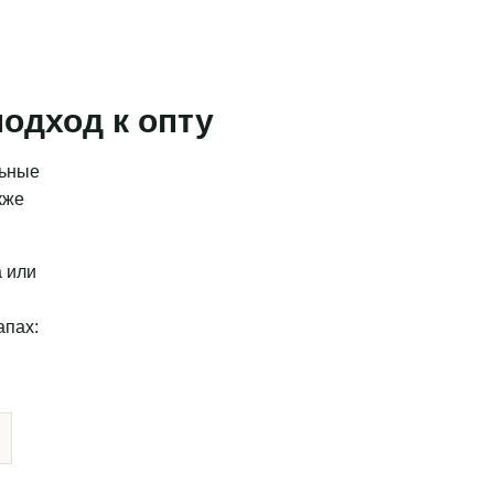
одход к опту
льные
кже
а или
апах: