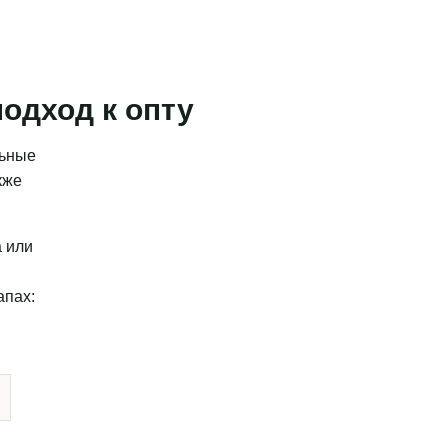
одход к опту
льные
кже
а или
апах: