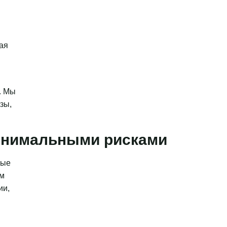
ая
. Мы
зы,
минимальными рисками
ные
ым
ии,