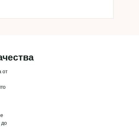
ачества
 от
что
ые
 до