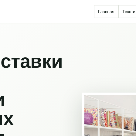
Главная
Тексти
ставки
и
ых