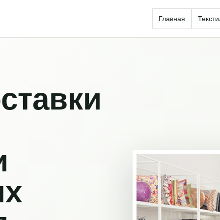
Главная
Тексти
ставки
и
ых