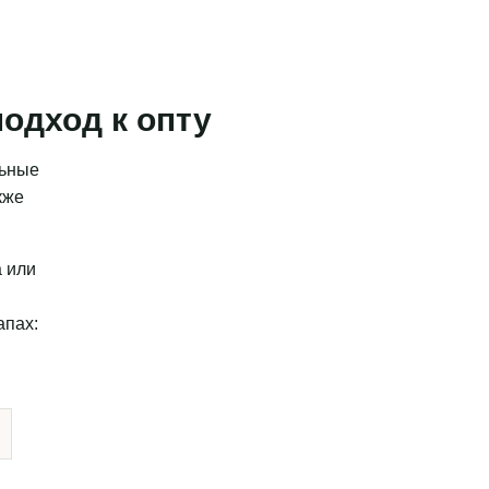
одход к опту
льные
кже
а или
апах: