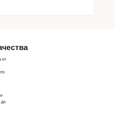
ачества
 от
что
ые
 до