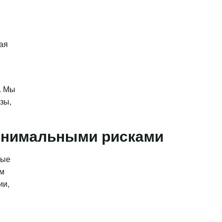
ая
. Мы
зы,
минимальными рисками
ные
ым
ии,