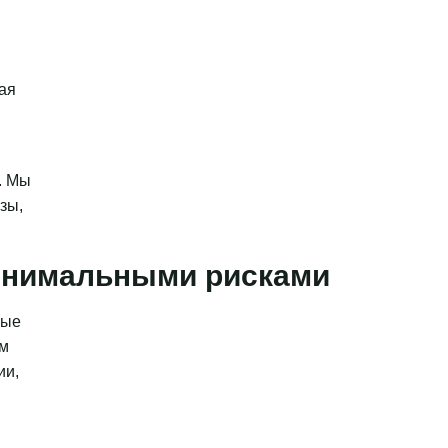
ая
. Мы
зы,
минимальными рисками
ные
ым
ии,