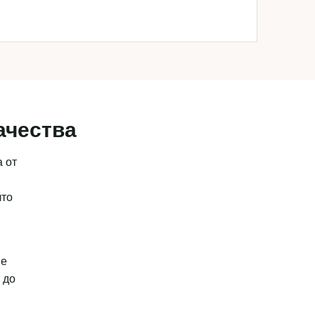
ачества
 от
что
ые
 до