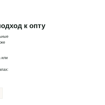
одход к опту
льные
кже
а или
апах: