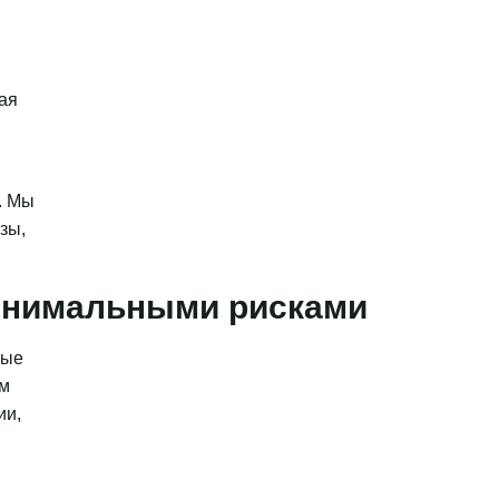
ая
. Мы
зы,
минимальными рисками
ные
ым
ии,