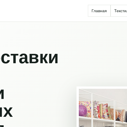
Главная
Тексти
ставки
и
ых