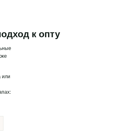
одход к опту
льные
кже
а или
апах: