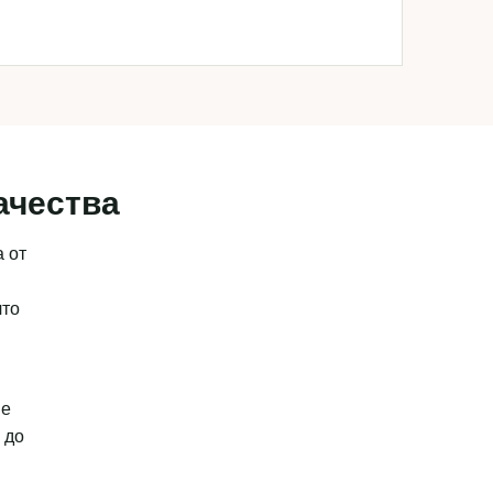
ачества
 от
что
ые
 до