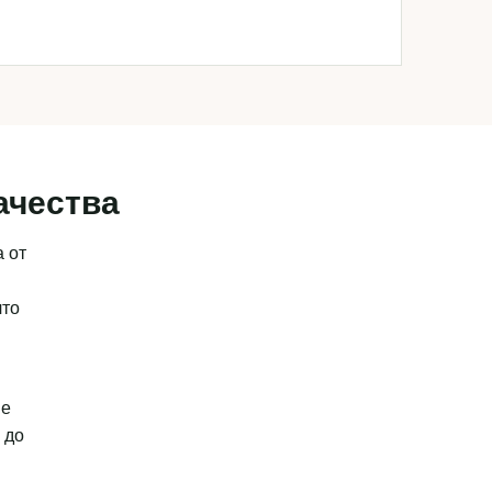
ачества
 от
что
ые
 до