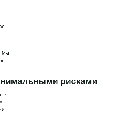
ая
. Мы
зы,
минимальными рисками
ные
ым
ии,