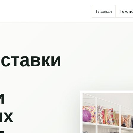
Главная
Тексти
ставки
и
ых