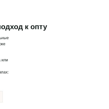
одход к опту
льные
кже
а или
апах: