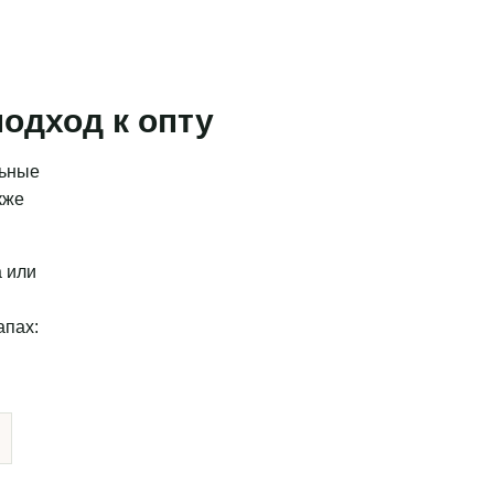
одход к опту
льные
кже
а или
апах: