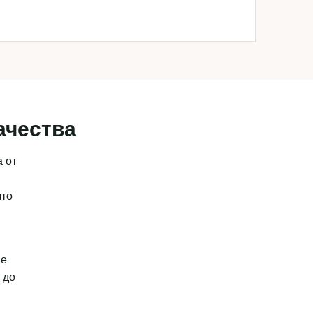
ачества
 от
что
ые
 до