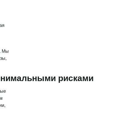
ая
. Мы
зы,
минимальными рисками
ные
ым
ии,