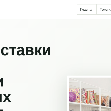
Главная
Тексти
ставки
и
ых