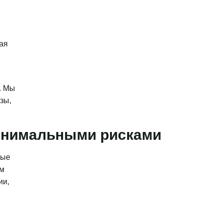
ая
. Мы
зы,
минимальными рисками
ные
ым
ии,