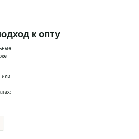
одход к опту
льные
кже
а или
апах: