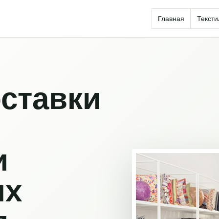
Главная
Тексти
ставки
и
ых