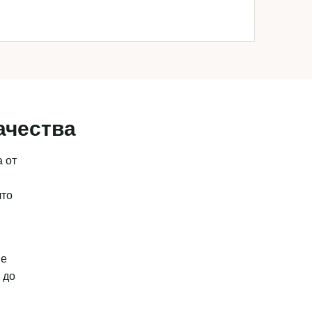
ачества
 от
что
ые
 до