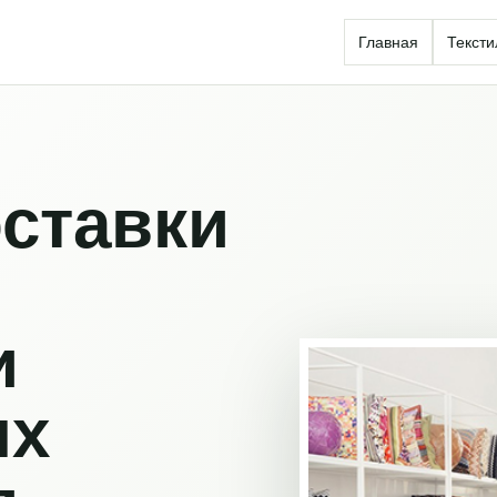
Главная
Тексти
ставки
и
ых