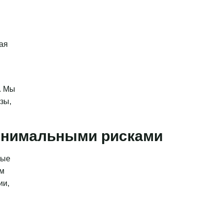
ая
. Мы
зы,
минимальными рисками
ные
ым
ии,