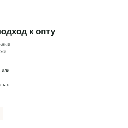
одход к опту
льные
кже
а или
апах: