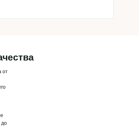
ачества
 от
что
ые
 до