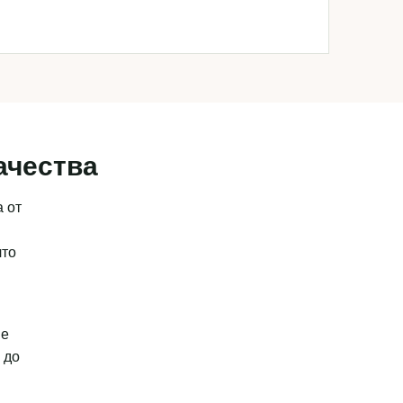
ачества
 от
что
ые
 до