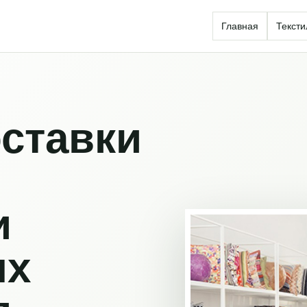
Главная
Тексти
ставки
и
ых