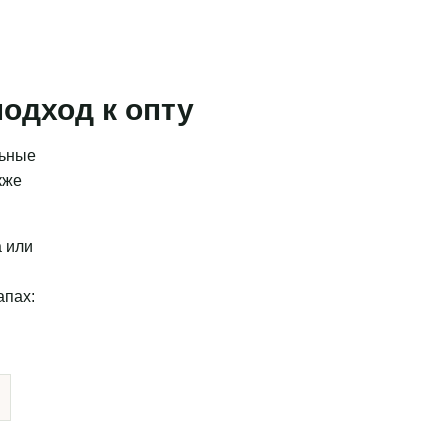
одход к опту
льные
кже
а или
апах: