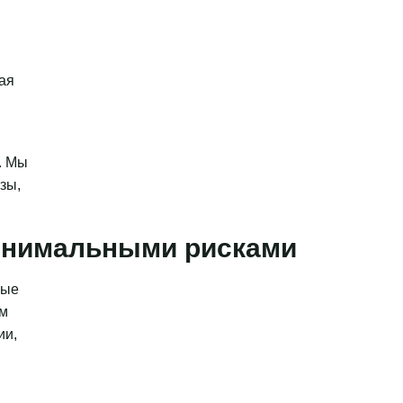
ая
. Мы
зы,
минимальными рисками
ные
ым
ии,