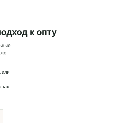
одход к опту
льные
кже
а или
апах: