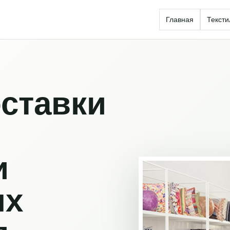
Главная
Тексти
ставки
и
ых