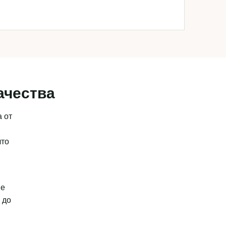
ачества
 от
что
ые
 до