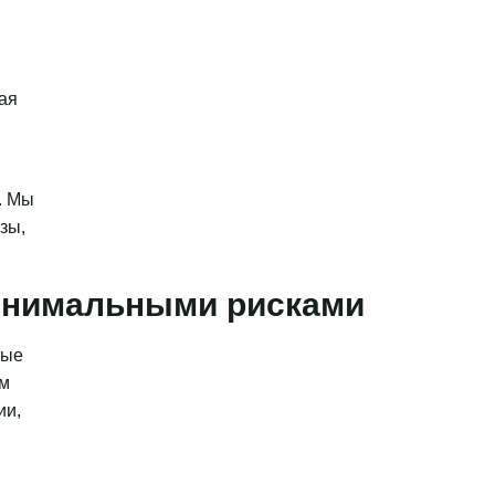
ая
. Мы
зы,
минимальными рисками
ные
ым
ии,