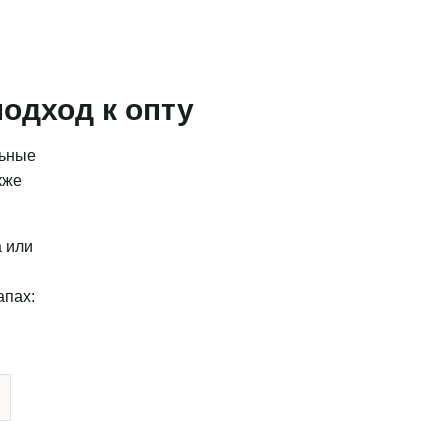
одход к опту
льные
кже
а или
апах: