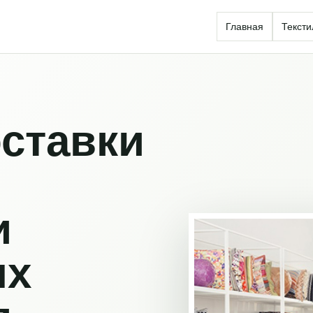
Главная
Тексти
ставки
и
ых