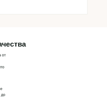
ачества
 от
что
ые
 до