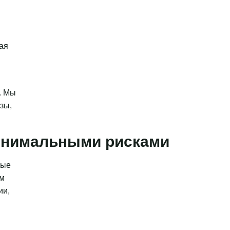
ая
. Мы
зы,
минимальными рисками
ные
ым
ии,