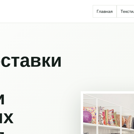
Главная
Тексти
ставки
и
ых