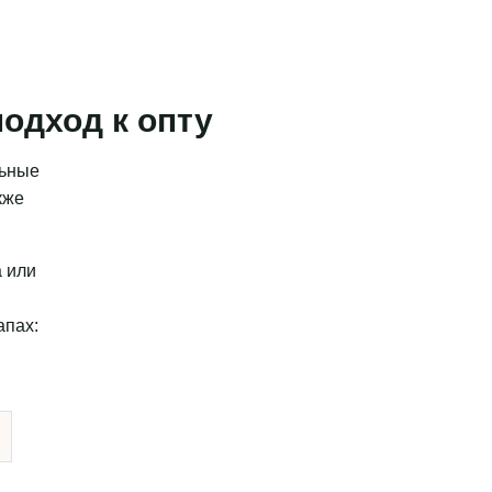
одход к опту
льные
кже
а или
апах: