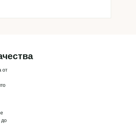
ачества
 от
что
ые
 до