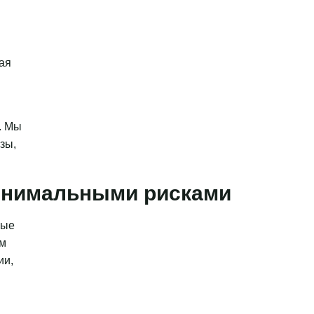
ая
. Мы
зы,
минимальными рисками
ные
ым
ии,