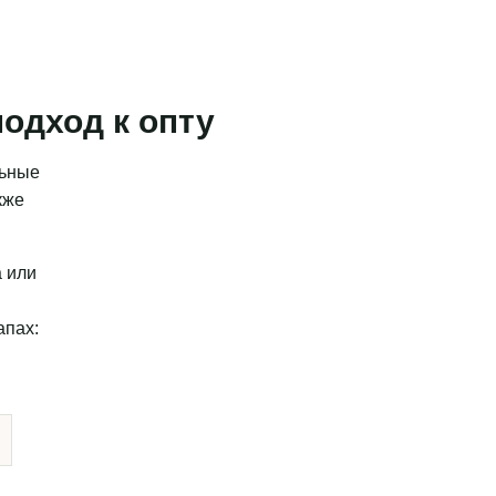
одход к опту
льные
кже
а или
апах: