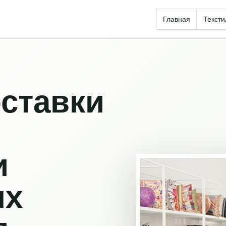
Главная
Тексти
ставки
и
ых