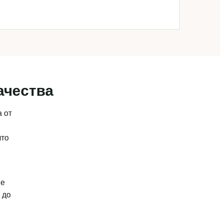
ачества
 от
что
ые
 до