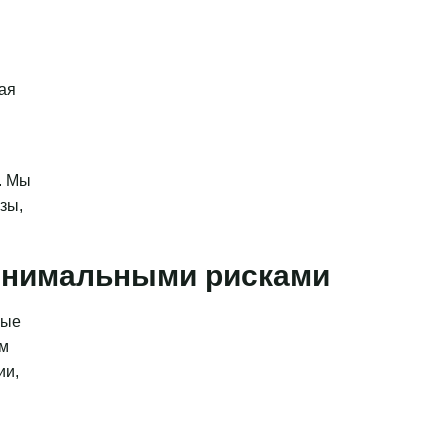
ая
. Мы
зы,
минимальными рисками
ные
ым
ии,