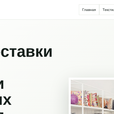
Главная
Тексти
ставки
и
ых