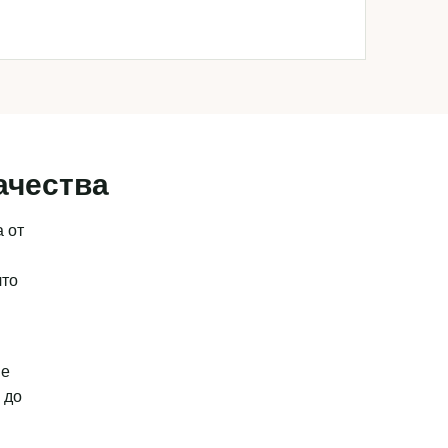
ачества
 от
что
ые
 до