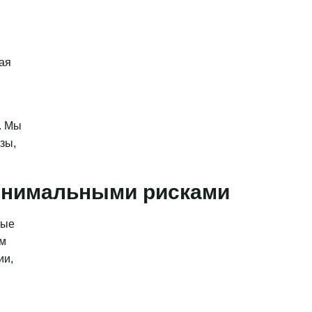
ая
. Мы
зы,
минимальными рисками
ные
ым
ии,