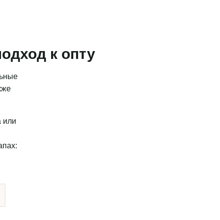
одход к опту
льные
кже
а или
апах: